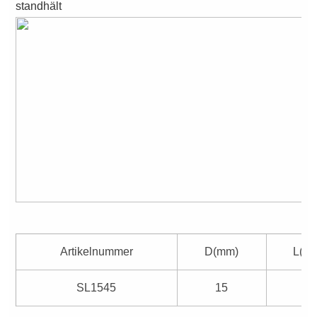
standhält
Artikelnummer
D(mm)
L(m
SL1545
15
45