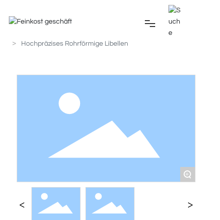
Titelseite
Produkte
Libellen
Hochpräzises Rohrförmige Libellen
STARTSEITE
ÜBER UNS
PRODUKTE
NACHRICHTEN
+
ANWENDUNG